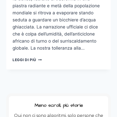
piastra radiante e metà della popolazione
mondiale si ritrova a evaporare stando
seduta a guardare un bicchiere d’acqua
ghiacciata. La narrazione ufficiale ci dice
che è colpa dell’umidità, dell’anticiclone
africano di turno o del surriscaldamento
globale. La nostra tolleranza alla…
TROPPO
LEGGI DI PIÙ
CALDO?
NON
BOLLIRE
ANCHE
TU!
(OVVERO:
LA
FISICA
Meno scroll, più storie
DEL
FEGATO)
Qui non ci sono algoritmi, solo persone che