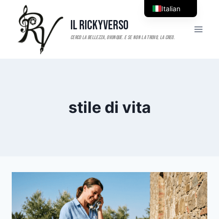
Salta
Italian
al
Il RickyVerso
English
contenuto
stile di vita