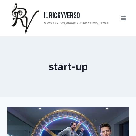
Salta
al
Il RickyVerso
contenuto
start-up