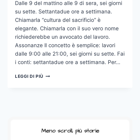
Dalle 9 del mattino alle 9 di sera, sei giorni
su sette. Settantadue ore a settimana.
Chiamarla “cultura del sacrificio” è
elegante. Chiamarla con il suo vero nome
richiederebbe un avvocato del lavoro.
Assonanze Il concetto è semplice: lavori
dalle 9:00 alle 21:00, sei giorni su sette. Fai
i conti: settantadue ore a settimana. Per…
996:
LEGGI DI PIÙ
IL
SEGRETO
DEL
SUCCESSO
CHE
IN
CINA
È
Meno scroll, più storie
REATO,