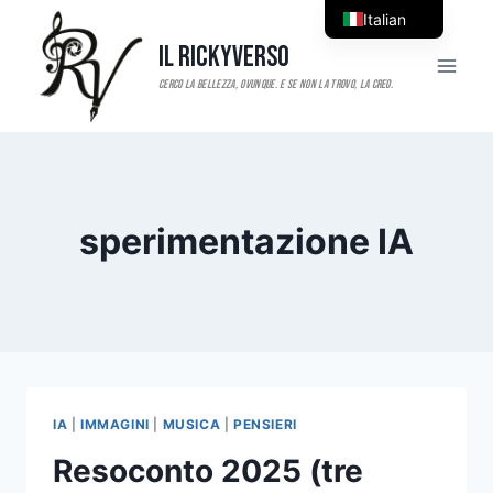
Salta
Italian
al
Il RickyVerso
English
contenuto
sperimentazione IA
IA
|
IMMAGINI
|
MUSICA
|
PENSIERI
Resoconto 2025 (tre