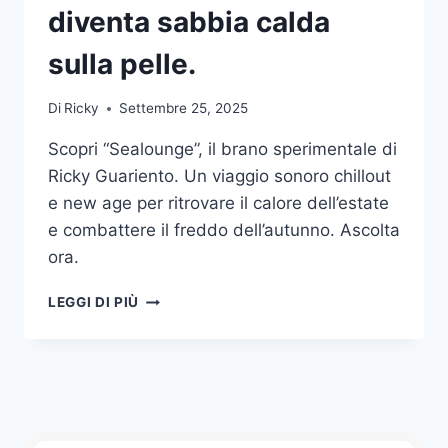
diventa sabbia calda
sulla pelle.
Di
Ricky
Settembre 25, 2025
Scopri “Sealounge”, il brano sperimentale di
Ricky Guariento. Un viaggio sonoro chillout
e new age per ritrovare il calore dell’estate
e combattere il freddo dell’autunno. Ascolta
ora.
SEALOUNGE:
LEGGI DI PIÙ
DOVE
IL
SUONO
DIVENTA
SABBIA
CALDA
SULLA