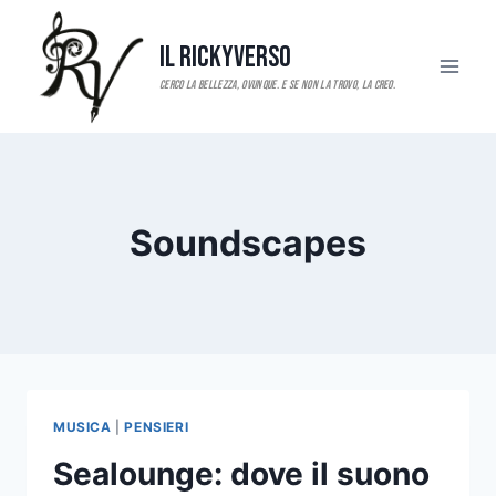
Salta
al
Il RickyVerso
contenuto
Soundscapes
MUSICA
|
PENSIERI
Sealounge: dove il suono