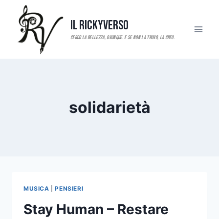
Salta
al
Il RickyVerso
contenuto
solidarietà
MUSICA
|
PENSIERI
Stay Human – Restare