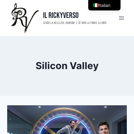
Salta
Italian
al
Il RickyVerso
English
contenuto
Silicon Valley