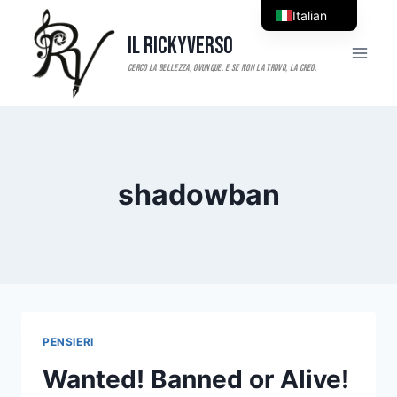
Salta
Italian
al
Il RickyVerso
English
contenuto
shadowban
PENSIERI
Wanted! Banned or Alive!