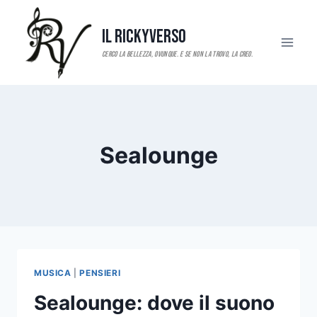
Salta
al
Il RickyVerso
contenuto
Sealounge
MUSICA
|
PENSIERI
Sealounge: dove il suono