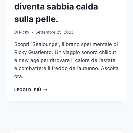
diventa sabbia calda
sulla pelle.
Di
Ricky
Settembre 25, 2025
Scopri “Sealounge”, il brano sperimentale di
Ricky Guariento. Un viaggio sonoro chillout
e new age per ritrovare il calore dell’estate
e combattere il freddo dell’autunno. Ascolta
ora.
SEALOUNGE:
LEGGI DI PIÙ
DOVE
IL
SUONO
DIVENTA
SABBIA
CALDA
SULLA