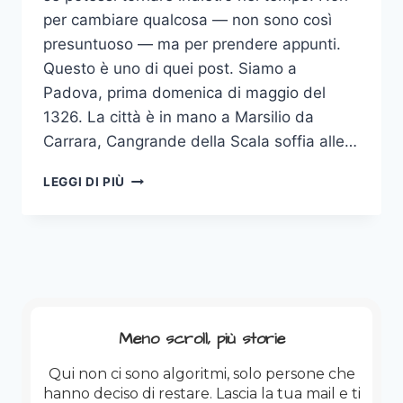
per cambiare qualcosa — non sono così
presuntuoso — ma per prendere appunti.
Questo è uno di quei post. Siamo a
Padova, prima domenica di maggio del
1326. La città è in mano a Marsilio da
Carrara, Cangrande della Scala soffia alle…
IL
LEGGI DI PIÙ
PRIMO
BLOGGER
DI
PADOVA
ERA
UN
FRATE.
ANNO
Meno scroll, più storie
DOMINI
1326.
Qui non ci sono algoritmi, solo persone che
hanno deciso di restare. Lascia la tua mail e ti