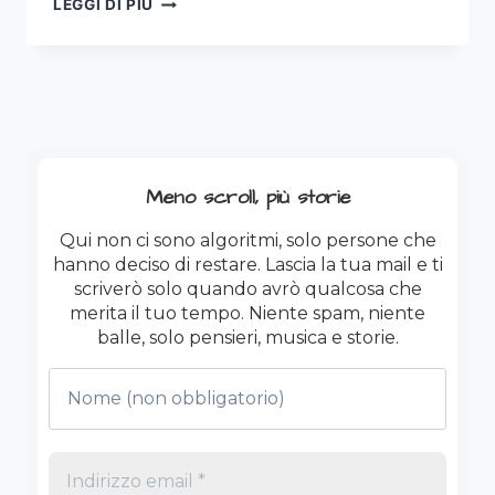
LEGGI DI PIÙ
SANREMO
2026
SAL
DA
VINCI:
IL
TRIONFO
DELLA
Meno scroll, più storie
BANALITÀ
RASSICURANTE.
Qui non ci sono algoritmi, solo persone che
hanno deciso di restare. Lascia la tua mail e ti
scriverò solo quando avrò qualcosa che
merita il tuo tempo. Niente spam, niente
balle, solo pensieri, musica e storie.