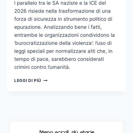
l parallelo tra le SA naziste e la ICE del
2026 risiede nella trasformazione di una
forza di sicurezza in strumento politico di
epurazione. Analizzando bene i fatti,
entrambe le organizzazioni condividono la
‘burocratizzazione della violenza’: l’uso di
leggi speciali per normalizzare atti che, in
tempo di pace, sarebbero considerati
crimini contro l’umanità.
27
LEGGI DI PIÙ
GENNAIO
2026:
DALLE
SA
ALLA
NUOVA
ICE.
LA
Meno scroll, più storie