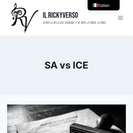
Salta
Italian
al
Il RickyVerso
English
contenuto
SA vs ICE