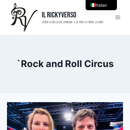
Salta
Italian
al
Il RickyVerso
English
contenuto
`Rock and Roll Circus