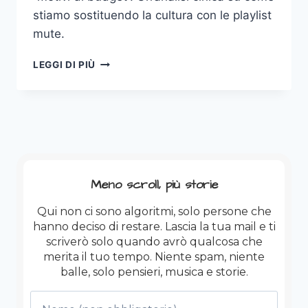
stiamo sostituendo la cultura con le playlist
mute.
IL
LEGGI DI PIÙ
GIORNO
IN
CUI
LA
RADIO
HA
SCELTO
IL
Meno scroll, più storie
SILENZIO:
ADDIO
Qui non ci sono algoritmi, solo persone che
A
hanno deciso di restare. Lascia la tua mail e ti
ROCK’N’ROLL
scriverò solo quando avrò qualcosa che
CIRCUS
merita il tuo tempo. Niente spam, niente
balle, solo pensieri, musica e storie.