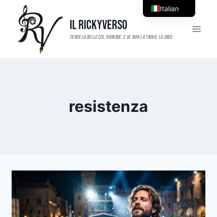
Salta
Italian
al
Il RickyVerso
English
contenuto
resistenza