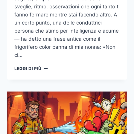
sveglie, ritmo, osservazioni che ogni tanto ti
fanno fermare mentre stai facendo altro. A
un certo punto, una delle conduttrici —
persona che stimo per intelligenza e acume
— ha detto una frase antica come il
frigorifero color panna di mia nonna: «Non
ci…
GLI
LEGGI DI PIÙ
UOMINI
DI
UNA
VOLTA:
NOSTALGIA
DI
COSA,
ESATTAMENTE?