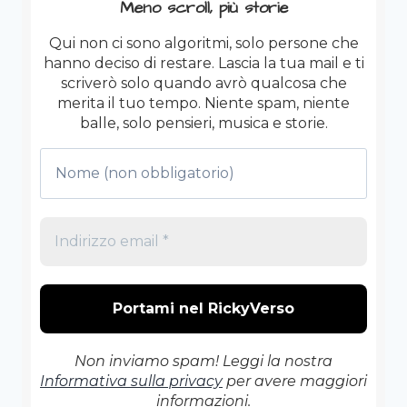
Meno scroll, più storie
IL
BRAVO
Qui non ci sono algoritmi, solo persone che
RAGAZZO
hanno deciso di restare. Lascia la tua mail e ti
TI
scriverò solo quando avrò qualcosa che
RENDE
merita il tuo tempo. Niente spam, niente
AUTOMATICAMENTE
balle, solo pensieri, musica e storie.
UNO
SCOCCIATORE)
Non inviamo spam! Leggi la nostra
Informativa sulla privacy
per avere maggiori
informazioni.