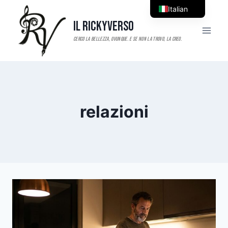
Salta
Italian
al
Il RickyVerso
English
contenuto
relazioni