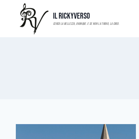
Salta
al
Il RickyVerso
contenuto