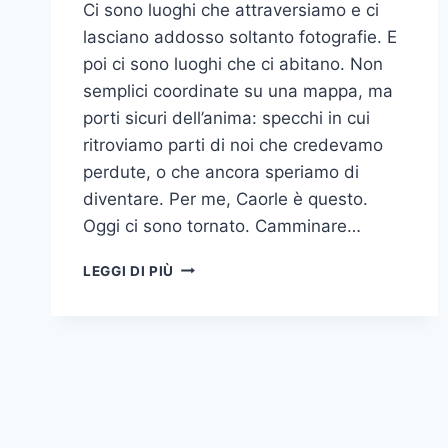
Ci sono luoghi che attraversiamo e ci
lasciano addosso soltanto fotografie. E
poi ci sono luoghi che ci abitano. Non
semplici coordinate su una mappa, ma
porti sicuri dell’anima: specchi in cui
ritroviamo parti di noi che credevamo
perdute, o che ancora speriamo di
diventare. Per me, Caorle è questo.
Oggi ci sono tornato. Camminare…
CAORLE,
LEGGI DI PIÙ
O
DI
COME
UN
LUOGO
PUÒ
DIVENTARE
UN