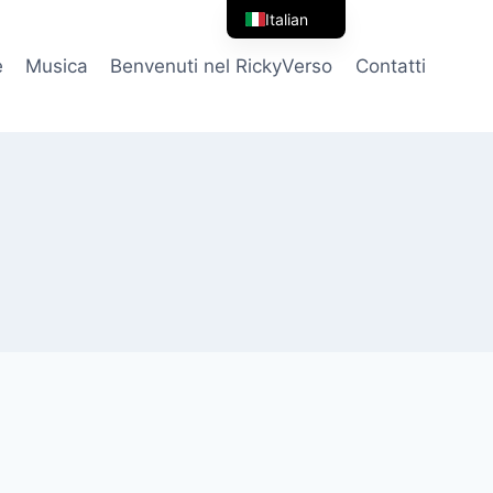
Italian
English
e
Musica
Benvenuti nel RickyVerso
Contatti