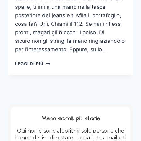
spalle, ti infila una mano nella tasca
posteriore dei jeans e ti sfila il portafoglio,
cosa fai? Urli. Chiami il 112. Se hai i riflessi
pronti, magari gli blocchi il polso. Di
sicuro non gli stringi la mano ringraziandolo
per l’interessamento. Eppure, sullo…
TI
LEGGI DI PIÙ
STANNO
RUBANDO
LA
FACCIA
(E
HAI
FIRMATO
TU
Meno scroll, più storie
IL
PERMESSO)
Qui non ci sono algoritmi, solo persone che
hanno deciso di restare. Lascia la tua mail e ti