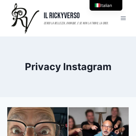
Salta
Italian
al
Il RickyVerso
English
contenuto
Privacy Instagram