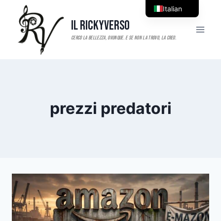
Salta
Italian
al
Il RickyVerso
English
contenuto
prezzi predatori