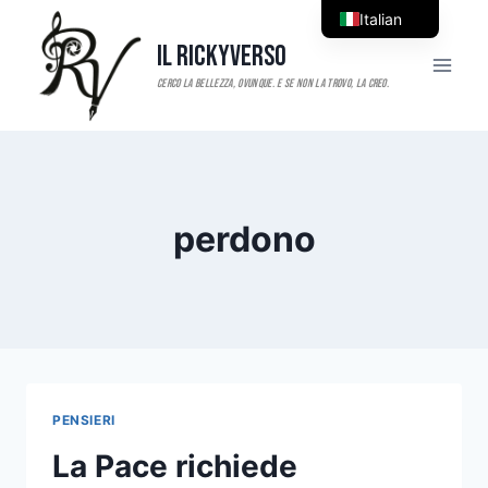
Salta
Italian
al
Il RickyVerso
English
contenuto
perdono
PENSIERI
La Pace richiede