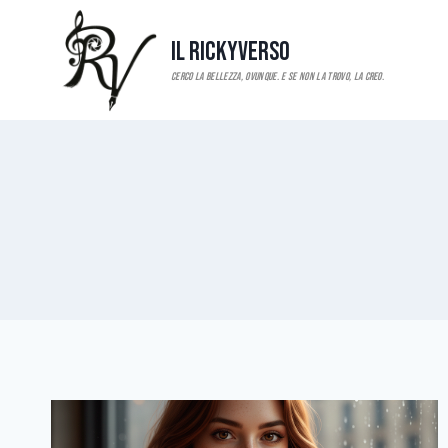
Salta
al
Il RickyVerso
contenuto