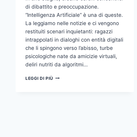
di dibattito e preoccupazione.
“Intelligenza Artificiale” è una di queste.
La leggiamo nelle notizie e ci vengono
restituiti scenari inquietanti: ragazzi
intrappolati in dialoghi con entità digitali
che li spingono verso l’abisso, turbe
psicologiche nate da amicizie virtuali,
deliri nutriti da algoritmi…
L’IA
LEGGI DI PIÙ
PUÒ
TURBARE…
O
FAR
METTERE
IL
TURBO!