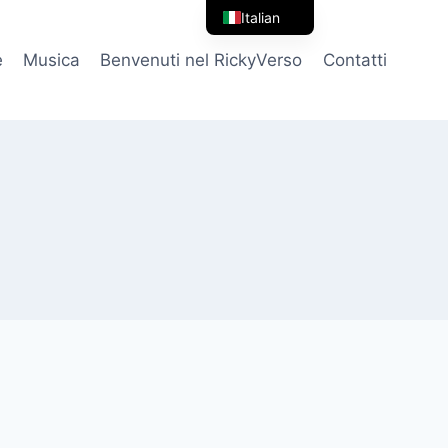
Italian
English
e
Musica
Benvenuti nel RickyVerso
Contatti