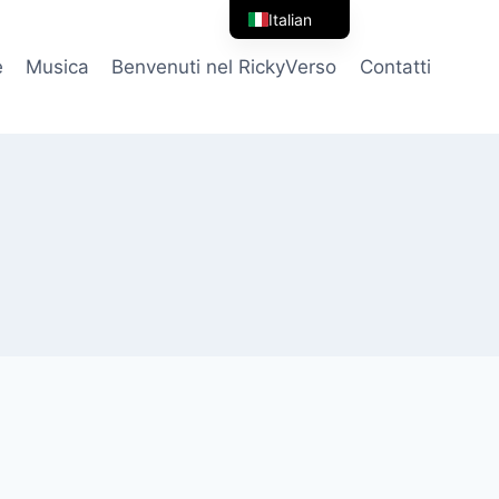
Italian
English
e
Musica
Benvenuti nel RickyVerso
Contatti