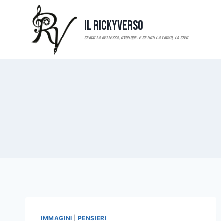
Salta
al
Il RickyVerso
contenuto
IMMAGINI
|
PENSIERI