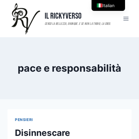
Salta
Italian
al
Il RickyVerso
English
contenuto
pace e responsabilità
PENSIERI
Disinnescare