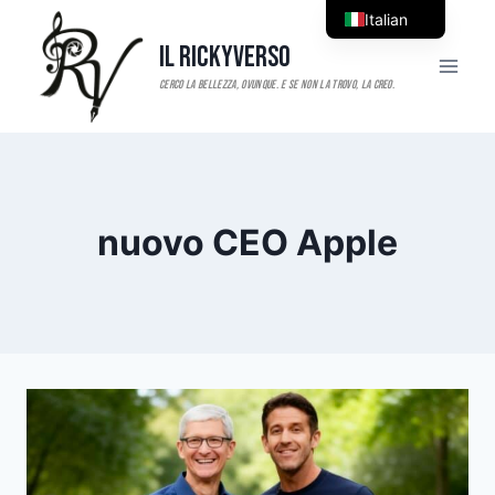
Salta
Italian
al
Il RickyVerso
English
contenuto
nuovo CEO Apple