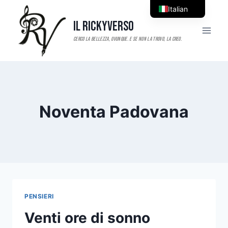
Salta
Italian
al
Il RickyVerso
English
contenuto
Noventa Padovana
PENSIERI
Venti ore di sonno