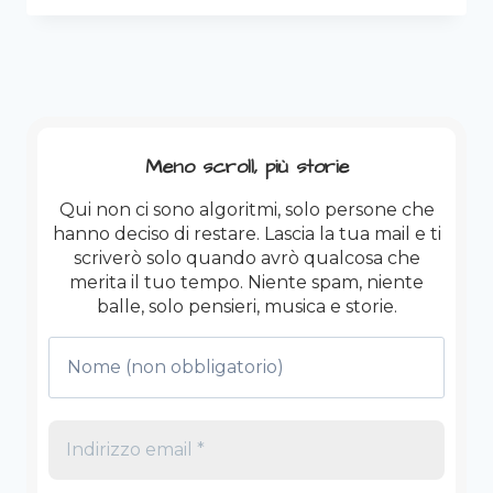
DI
SONNO
ARRETRATO,
UNA
BRONCHITE
E
UN
Meno scroll, più storie
CUORE
PIENO:
Qui non ci sono algoritmi, solo persone che
IL
hanno deciso di restare. Lascia la tua mail e ti
CONTO
scriverò solo quando avrò qualcosa che
DELLA
merita il tuo tempo. Niente spam, niente
FIERA
balle, solo pensieri, musica e storie.
DEL
FOLPO.