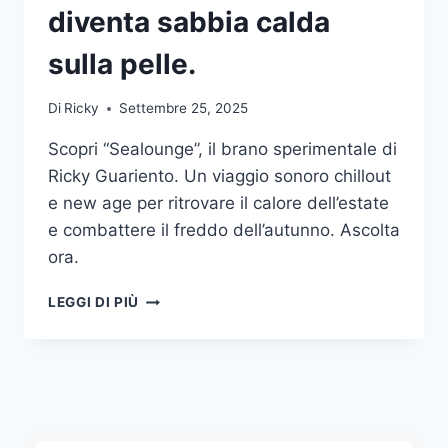
diventa sabbia calda
sulla pelle.
Di
Ricky
Settembre 25, 2025
Scopri “Sealounge”, il brano sperimentale di
Ricky Guariento. Un viaggio sonoro chillout
e new age per ritrovare il calore dell’estate
e combattere il freddo dell’autunno. Ascolta
ora.
SEALOUNGE:
LEGGI DI PIÙ
DOVE
IL
SUONO
DIVENTA
SABBIA
CALDA
SULLA