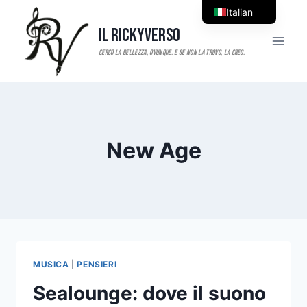
Salta
Italian
al
Il RickyVerso
English
contenuto
New Age
MUSICA
|
PENSIERI
Sealounge: dove il suono