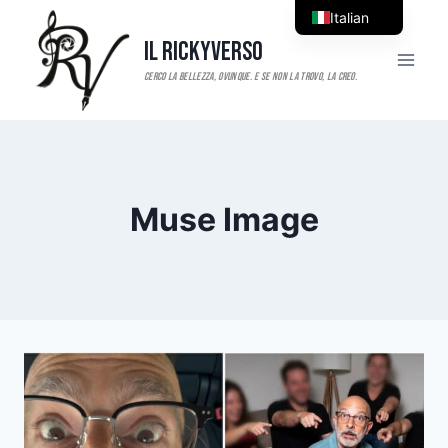
Salta
Italian
al
Il RickyVerso
English
contenuto
Muse Image