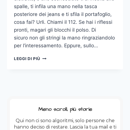
spalle, ti infila una mano nella tasca
posteriore dei jeans e ti sfila il portafoglio,
cosa fai? Urli. Chiami il 112. Se hai i riflessi
pronti, magari gli blocchi il polso. Di
sicuro non gli stringi la mano ringraziandolo
per l’interessamento. Eppure, sullo…
TI
LEGGI DI PIÙ
STANNO
RUBANDO
LA
FACCIA
(E
HAI
FIRMATO
TU
Meno scroll, più storie
IL
PERMESSO)
Qui non ci sono algoritmi, solo persone che
hanno deciso di restare. Lascia la tua mail e ti