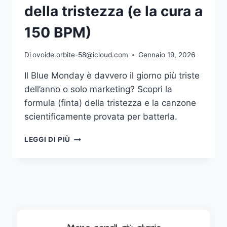
della tristezza (e la cura a
150 BPM)
Di
ovoide.orbite-58@icloud.com
Gennaio 19, 2026
Il Blue Monday è davvero il giorno più triste
dell’anno o solo marketing? Scopri la
formula (finta) della tristezza e la canzone
scientificamente provata per batterla.
LA
LEGGI DI PIÙ
BUFALA
MATEMATICA
DELLA
TRISTEZZA
(E
LA
CURA
A