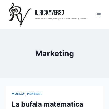
Salta
al
Il RickyVerso
contenuto
Marketing
MUSICA
|
PENSIERI
La bufala matematica