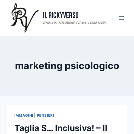
Salta
al
Il RickyVerso
contenuto
marketing psicologico
IMMAGINI
|
PENSIERI
Taglia S… Inclusiva! – Il