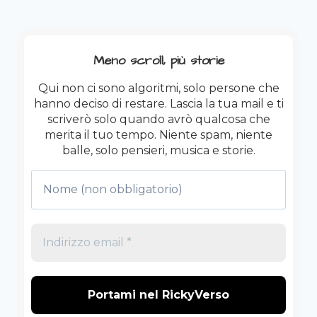
PARADOSSO
DEL
VANITY
SIZING:
Meno scroll, più storie
QUANDO
INGRASSARE
Qui non ci sono algoritmi, solo persone che
TI
hanno deciso di restare. Lascia la tua mail e ti
FA
scriverò solo quando avrò qualcosa che
RISPARMIARE
merita il tuo tempo. Niente spam, niente
balle, solo pensieri, musica e storie.