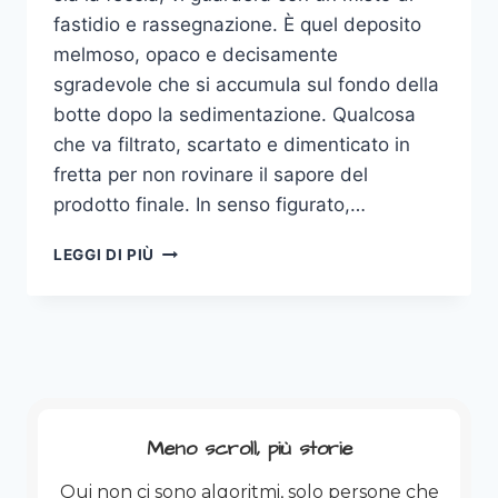
fastidio e rassegnazione. È quel deposito
melmoso, opaco e decisamente
sgradevole che si accumula sul fondo della
botte dopo la sedimentazione. Qualcosa
che va filtrato, scartato e dimenticato in
fretta per non rovinare il sapore del
prodotto finale. In senso figurato,…
L’ELOGIO
LEGGI DI PIÙ
DELLA
POSATURA:
QUANDO
LA
FECCIA
DIVENTA
UN
BRAND
Meno scroll, più storie
Qui non ci sono algoritmi, solo persone che