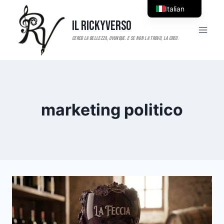
Salta
Italian
al
Il RickyVerso
English
contenuto
marketing politico