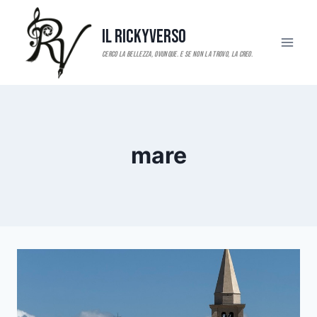
Salta
al
Il RickyVerso
contenuto
mare