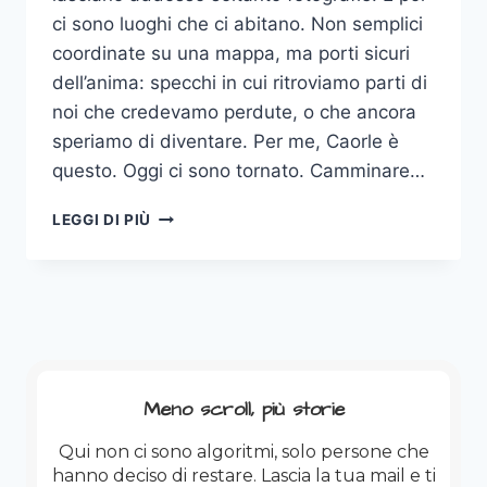
ci sono luoghi che ci abitano. Non semplici
coordinate su una mappa, ma porti sicuri
dell’anima: specchi in cui ritroviamo parti di
noi che credevamo perdute, o che ancora
speriamo di diventare. Per me, Caorle è
questo. Oggi ci sono tornato. Camminare…
CAORLE,
LEGGI DI PIÙ
O
DI
COME
UN
LUOGO
PUÒ
DIVENTARE
UN
Meno scroll, più storie
SOGNO.
Qui non ci sono algoritmi, solo persone che
hanno deciso di restare. Lascia la tua mail e ti