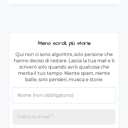
MA
DANDO
IL
MEGLIO:
PERCHÉ
ESSERE
POLIEDRICO
Meno scroll, più storie
È
UNA
Qui non ci sono algoritmi, solo persone che
SCELTA
hanno deciso di restare. Lascia la tua mail e ti
E
scriverò solo quando avrò qualcosa che
NON
merita il tuo tempo. Niente spam, niente
UNA
balle, solo pensieri, musica e storie.
SCUSA