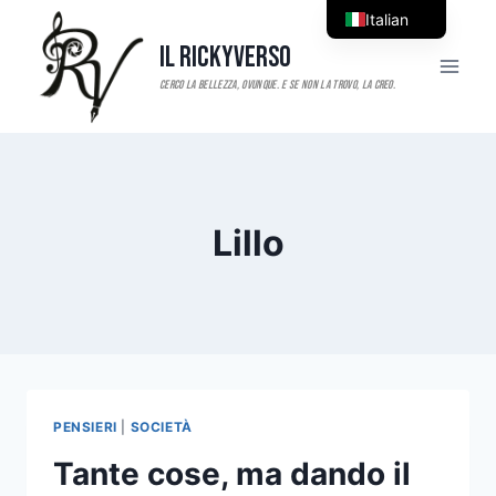
Salta
Italian
al
Il RickyVerso
English
contenuto
Lillo
PENSIERI
|
SOCIETÀ
Tante cose, ma dando il