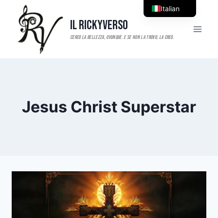
Salta
Italian
al
Il RickyVerso
English
contenuto
Jesus Christ Superstar