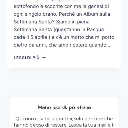
sottofondo e scoprite con me la genesi di
ogni singolo brano. Perché un Album sulla
Settimana Santa? Siamo in piena
Settimana Santa (quest’anno la Pasqua
cade il 5 aprile ) e c’è un motto che mi porto
dietro da anni, che amo ripetere quando…
LA
LEGGI DI PIÙ
MIA
SETTIMANA
SANTA:
“OTTO
GIORNI”
TRA
ROCK,
FEDE
Meno scroll, più storie
E
SUDORE
Qui non ci sono algoritmi, solo persone che
hanno deciso di restare. Lascia la tua mail e ti