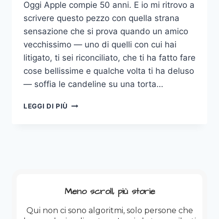
Oggi Apple compie 50 anni. E io mi ritrovo a
scrivere questo pezzo con quella strana
sensazione che si prova quando un amico
vecchissimo — uno di quelli con cui hai
litigato, ti sei riconciliato, che ti ha fatto fare
cose bellissime e qualche volta ti ha deluso
— soffia le candeline su una torta…
MEZZO
LEGGI DI PIÙ
SECOLO
DI
MELA:
DAL
MIO
“GRANDE
PUFFO”
ALL’IPHONE,
Meno scroll, più storie
PASSANDO
PER
Qui non ci sono algoritmi, solo persone che
I