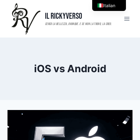
Salta
Italian
al
Il RickyVerso
English
contenuto
iOS vs Android