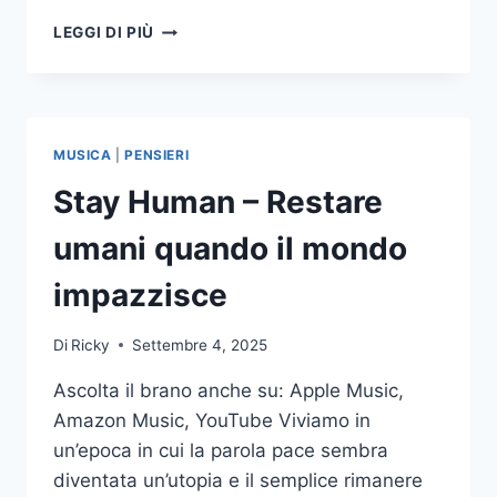
E
LEGGI DI PIÙ
QUELLO
CHE
FARETE
AL
PIÙ
MUSICA
|
PENSIERI
PICCOLO
TRA
Stay Human – Restare
VOI…
umani quando il mondo
impazzisce
Di
Ricky
Settembre 4, 2025
Ascolta il brano anche su: Apple Music,
Amazon Music, YouTube Viviamo in
un’epoca in cui la parola pace sembra
diventata un’utopia e il semplice rimanere