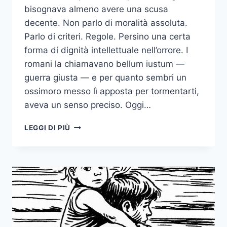
bisognava almeno avere una scusa
decente. Non parlo di moralità assoluta.
Parlo di criteri. Regole. Persino una certa
forma di dignità intellettuale nell’orrore. I
romani la chiamavano bellum iustum —
guerra giusta — e per quanto sembri un
ossimoro messo lì apposta per tormentarti,
aveva un senso preciso. Oggi…
BELLUM
LEGGI DI PIÙ
IUSTUM:
QUANDO
LA
GUERRA
ERA
ALMENO
TEORICAMENTE
GIUSTA
(E