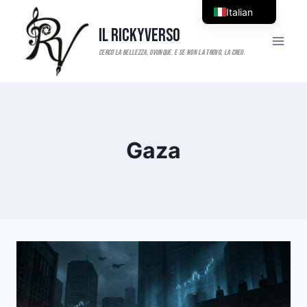
Salta
Italian
al
Il RickyVerso
English
contenuto
Gaza