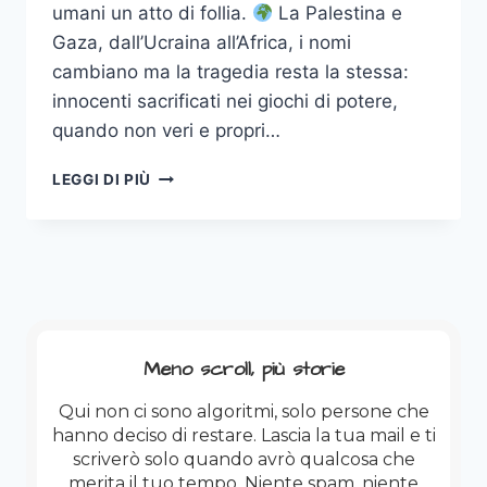
umani un atto di follia.
La Palestina e
Gaza, dall’Ucraina all’Africa, i nomi
cambiano ma la tragedia resta la stessa:
innocenti sacrificati nei giochi di potere,
quando non veri e propri…
STAY
LEGGI DI PIÙ
HUMAN
–
RESTARE
UMANI
QUANDO
IL
MONDO
IMPAZZISCE
Meno scroll, più storie
Qui non ci sono algoritmi, solo persone che
hanno deciso di restare. Lascia la tua mail e ti
scriverò solo quando avrò qualcosa che
merita il tuo tempo. Niente spam, niente