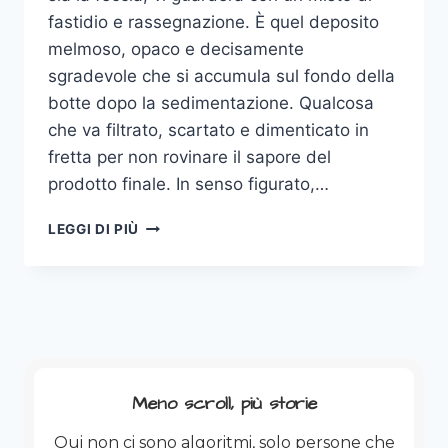
fastidio e rassegnazione. È quel deposito
melmoso, opaco e decisamente
sgradevole che si accumula sul fondo della
botte dopo la sedimentazione. Qualcosa
che va filtrato, scartato e dimenticato in
fretta per non rovinare il sapore del
prodotto finale. In senso figurato,…
L’ELOGIO
LEGGI DI PIÙ
DELLA
POSATURA:
QUANDO
LA
FECCIA
DIVENTA
UN
BRAND
Meno scroll, più storie
Qui non ci sono algoritmi, solo persone che