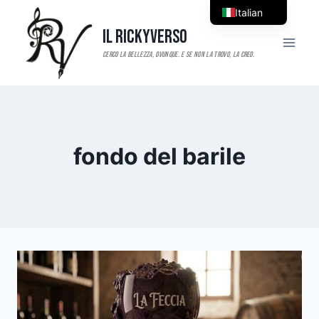
Salta
Italian
al
Il RickyVerso
English
contenuto
fondo del barile