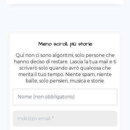
DI
SONNO
ARRETRATO,
UNA
BRONCHITE
E
UN
Meno scroll, più storie
CUORE
PIENO:
Qui non ci sono algoritmi, solo persone che
IL
hanno deciso di restare. Lascia la tua mail e ti
CONTO
scriverò solo quando avrò qualcosa che
DELLA
merita il tuo tempo. Niente spam, niente
FIERA
balle, solo pensieri, musica e storie.
DEL
FOLPO.