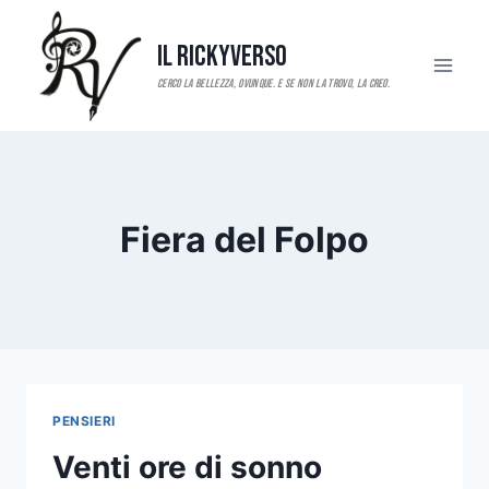
Salta
al
Il RickyVerso
contenuto
Fiera del Folpo
PENSIERI
Venti ore di sonno