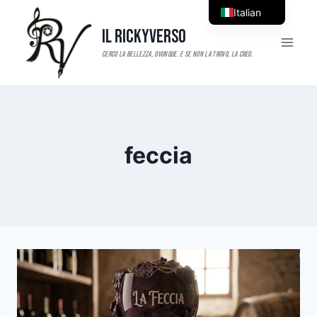
Salta
Italian
al
Il RickyVerso
English
contenuto
feccia