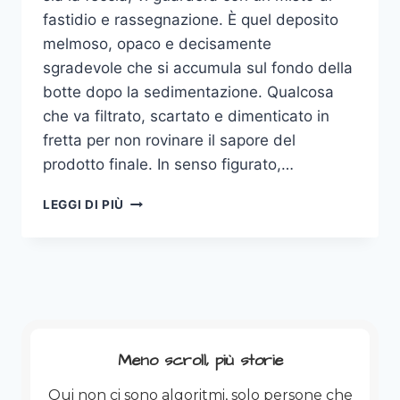
fastidio e rassegnazione. È quel deposito
melmoso, opaco e decisamente
sgradevole che si accumula sul fondo della
botte dopo la sedimentazione. Qualcosa
che va filtrato, scartato e dimenticato in
fretta per non rovinare il sapore del
prodotto finale. In senso figurato,…
L’ELOGIO
LEGGI DI PIÙ
DELLA
POSATURA:
QUANDO
LA
FECCIA
DIVENTA
UN
BRAND
Meno scroll, più storie
Qui non ci sono algoritmi, solo persone che