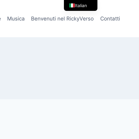
Italian
English
e
Musica
Benvenuti nel RickyVerso
Contatti