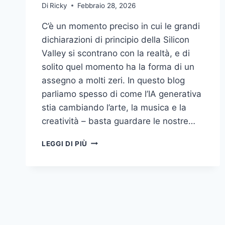
Di
Ricky
Febbraio 28, 2026
C’è un momento preciso in cui le grandi
dichiarazioni di principio della Silicon
Valley si scontrano con la realtà, e di
solito quel momento ha la forma di un
assegno a molti zeri. In questo blog
parliamo spesso di come l’IA generativa
stia cambiando l’arte, la musica e la
creatività – basta guardare le nostre…
ANTHROPIC
LEGGI DI PIÙ
E
IL
DITO
MEDIO
A
TRUMP:
L’ETICA