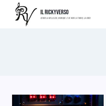
Salta
al
Il RickyVerso
contenuto