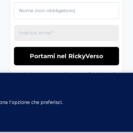
Non inviamo spam! Leggi la nostra
Informativa sulla
privacy
per avere maggiori informazioni.
© 2026 Il RickyVerso - Tema WordPress di
Kadence W