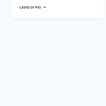
IAIA
LEGGI DI PIÙ
NON
ESISTE:
COME
HO
CREATO
UNA
INFLUENCER
AI
(E
PERCHÉ
DOVREBBE
PREOCCUPARCI)