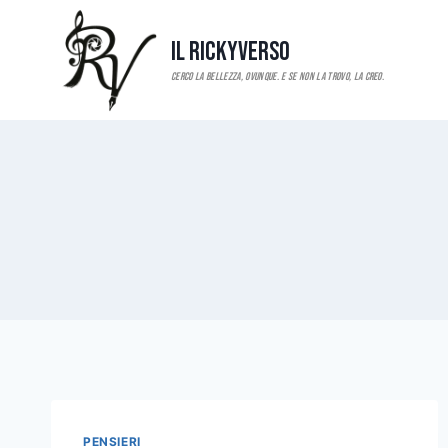
Salta
al
Il RickyVerso
contenuto
PENSIERI