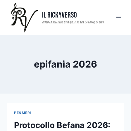
Salta
al
Il RickyVerso
contenuto
epifania 2026
PENSIERI
Protocollo Befana 2026: