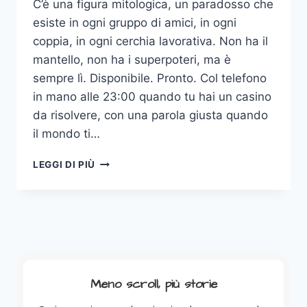
C’è una figura mitologica, un paradosso che
esiste in ogni gruppo di amici, in ogni
coppia, in ogni cerchia lavorativa. Non ha il
mantello, non ha i superpoteri, ma è
sempre lì. Disponibile. Pronto. Col telefono
in mano alle 23:00 quando tu hai un casino
da risolvere, con una parola giusta quando
il mondo ti…
LEGGI DI PIÙ
IL
PARADOSSO
DEL
POMPIERE
EMPATICO
(OVVERO:
PERCHÉ
FARE
Meno scroll, più storie
IL
BRAVO