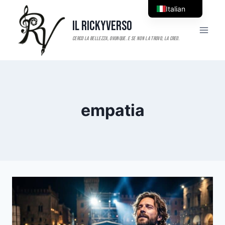
Salta
Italian
al
Il RickyVerso
English
contenuto
empatia