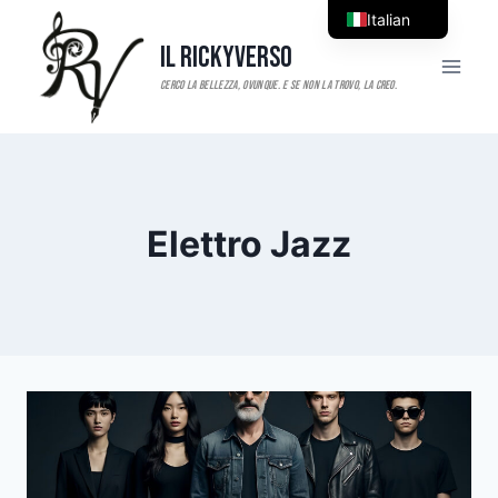
Salta
Italian
al
Il RickyVerso
English
contenuto
Elettro Jazz