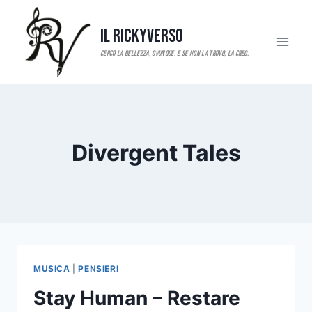
Salta
al
Il RickyVerso
contenuto
Divergent Tales
MUSICA
|
PENSIERI
Stay Human – Restare