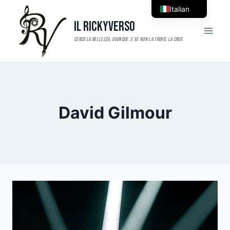
Salta
Italian
al
Il RickyVerso
English
contenuto
David Gilmour