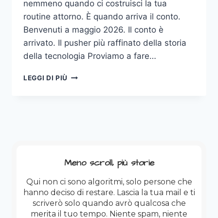
nemmeno quando ci costruisci la tua
routine attorno. È quando arriva il conto.
Benvenuti a maggio 2026. Il conto è
arrivato. Il pusher più raffinato della storia
della tecnologia Proviamo a fare…
L’IA
LEGGI DI PIÙ
NON
È
GRATIS:
E
ORA
I
NODI
VENGONO
Meno scroll, più storie
AL
PETTINE!
Qui non ci sono algoritmi, solo persone che
hanno deciso di restare. Lascia la tua mail e ti
scriverò solo quando avrò qualcosa che
merita il tuo tempo. Niente spam, niente