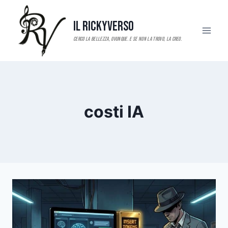
Salta
al
Il RickyVerso
contenuto
costi IA