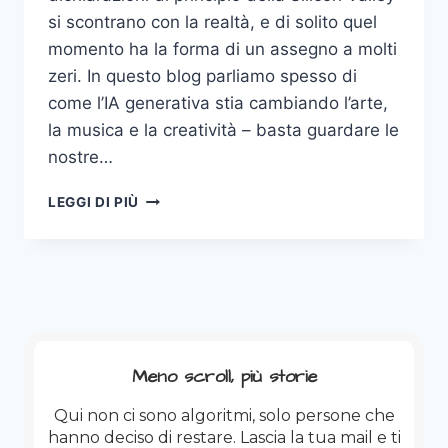
si scontrano con la realtà, e di solito quel
momento ha la forma di un assegno a molti
zeri. In questo blog parliamo spesso di
come l’IA generativa stia cambiando l’arte,
la musica e la creatività – basta guardare le
nostre…
ANTHROPIC
LEGGI DI PIÙ
E
IL
DITO
MEDIO
A
TRUMP:
L’ETICA
IA
Meno scroll, più storie
VALE
200
Qui non ci sono algoritmi, solo persone che
MILIONI
hanno deciso di restare. Lascia la tua mail e ti