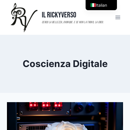
Salta
Italian
al
Il RickyVerso
English
contenuto
Coscienza Digitale