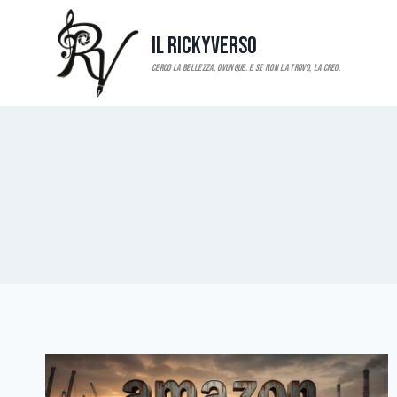
Salta
al
Il RickyVerso
contenuto