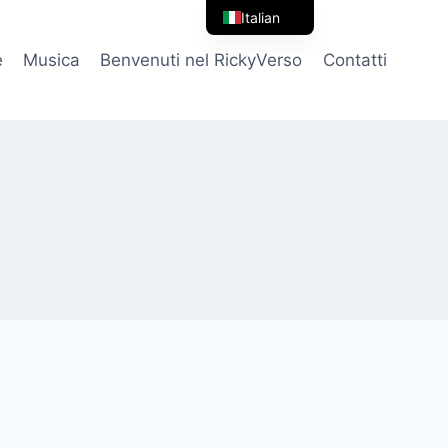
Italian
English
e
Musica
Benvenuti nel RickyVerso
Contatti