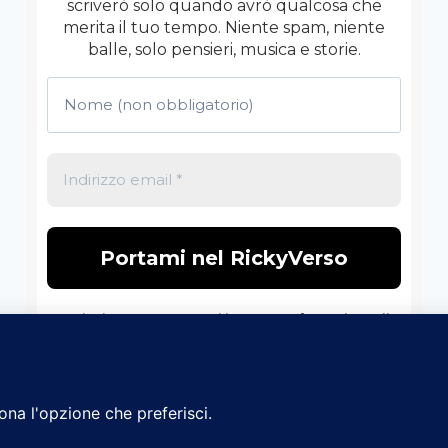
scriverò solo quando avrò qualcosa che
merita il tuo tempo. Niente spam, niente
balle, solo pensieri, musica e storie.
Non inviamo spam! Leggi la nostra
Informativa sulla
privacy
per avere maggiori informazioni.