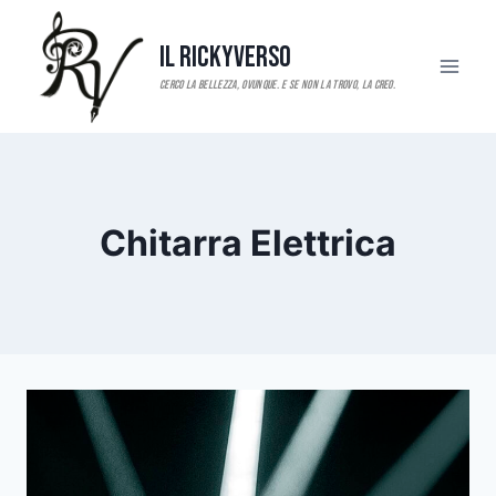
Salta
al
Il RickyVerso
contenuto
Chitarra Elettrica