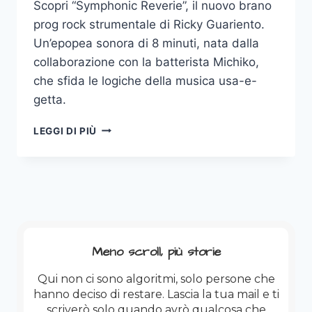
Scopri “Symphonic Reverie”, il nuovo brano
prog rock strumentale di Ricky Guariento.
Un’epopea sonora di 8 minuti, nata dalla
collaborazione con la batterista Michiko,
che sfida le logiche della musica usa-e-
getta.
COMPLEANNI,
LEGGI DI PIÙ
SOGNI
DI
8
MINUTI
E
UN
DITO
MEDIO
Meno scroll, più storie
ALL’ALGORITMO.
Qui non ci sono algoritmi, solo persone che
hanno deciso di restare. Lascia la tua mail e ti
scriverò solo quando avrò qualcosa che