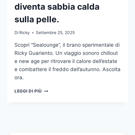
diventa sabbia calda
sulla pelle.
Di
Ricky
Settembre 25, 2025
Scopri “Sealounge”, il brano sperimentale di
Ricky Guariento. Un viaggio sonoro chillout
e new age per ritrovare il calore dell’estate
e combattere il freddo dell’autunno. Ascolta
ora.
SEALOUNGE:
LEGGI DI PIÙ
DOVE
IL
SUONO
DIVENTA
SABBIA
CALDA
SULLA