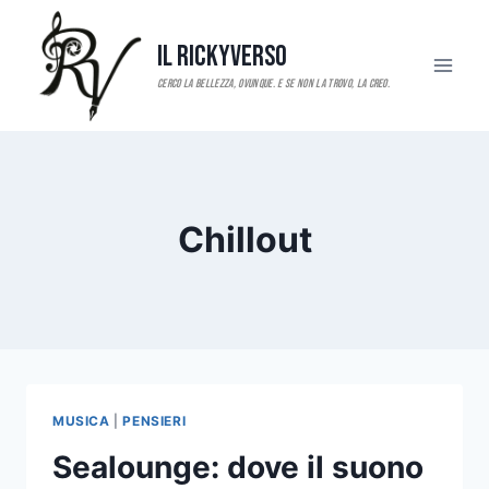
Salta
al
Il RickyVerso
contenuto
Chillout
MUSICA
|
PENSIERI
Sealounge: dove il suono