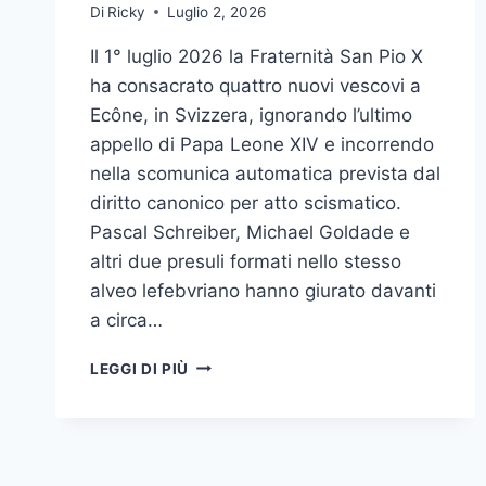
Di
Ricky
Luglio 2, 2026
Il 1° luglio 2026 la Fraternità San Pio X
ha consacrato quattro nuovi vescovi a
Ecône, in Svizzera, ignorando l’ultimo
appello di Papa Leone XIV e incorrendo
nella scomunica automatica prevista dal
diritto canonico per atto scismatico.
Pascal Schreiber, Michael Goldade e
altri due presuli formati nello stesso
alveo lefebvriano hanno giurato davanti
a circa…
VOLETE
LEGGI DI PIÙ
LO
SCISMA?
FATELO
COMPLETO.
ALTRIMENTI