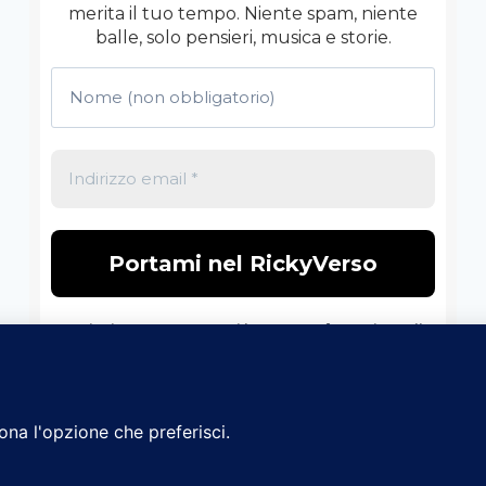
merita il tuo tempo. Niente spam, niente
balle, solo pensieri, musica e storie.
Non inviamo spam! Leggi la nostra
Informativa sulla
privacy
per avere maggiori informazioni.
© 2026 Il RickyVerso - Tema WordPress di
Kadence W