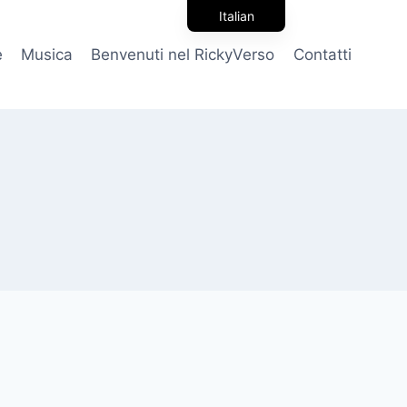
Italian
English
e
Musica
Benvenuti nel RickyVerso
Contatti