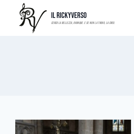
Salta
al
Il RickyVerso
contenuto