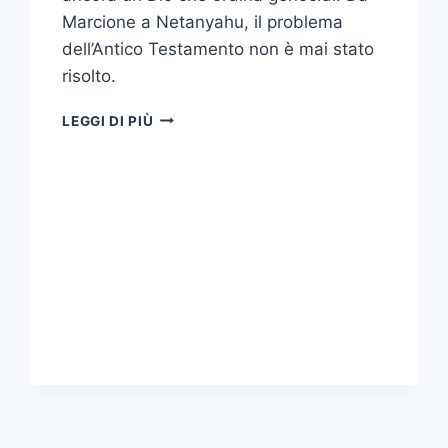
Marcione a Netanyahu, il problema
dell’Antico Testamento non è mai stato
risolto.
IL
LEGGI DI PIÙ
DIO
DEGLI
ESERCITI
È
IL
MIO
DIO?