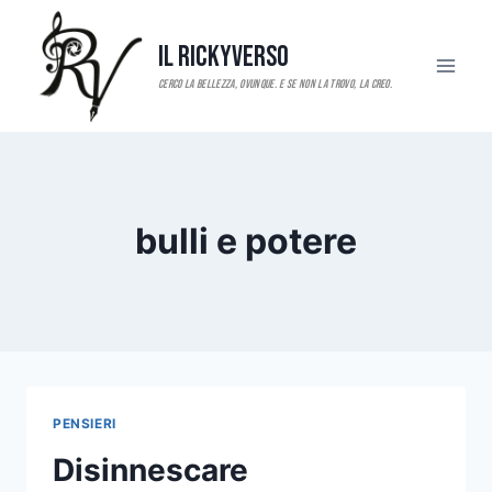
Salta
al
Il RickyVerso
contenuto
bulli e potere
PENSIERI
Disinnescare